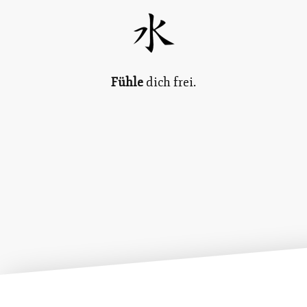
Fühle
dich f
rei.