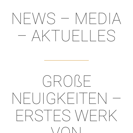
NEWS – MEDIA
– AKTUELLES
GROßE
NEUIGKEITEN –
ERSTES WERK
VON