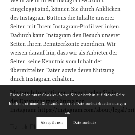
Wenn Sie in Ihrem Instagram-Account
eingeloggt sind, können Sie durch Anklicken
des Instagram-Buttons die Inhalte unserer
Seiten mit Ihrem Instagram-Profil verlinken.
Dadurch kann Instagram den Besuch unserer
Seiten Ihrem Benutzerkonto zuordnen. Wir
weisen darauf hin, dass wir als Anbieter der
Seiten keine Kenntnis vom Inhalt der
übermittelten Daten sowie deren Nutzung
durch Instagram erhalten.
Weitere Informationen hierzu finden Sie in
Diese Seite nutzt Cookies. Wenn Sie weiterhin auf dieser Seite
der Datenschutzerklärung von
bleiben, stimmen Sie damit unseren Datenschutzbestimmungen
Instagram:
https://instagram.com/about/legal/pri
zu.
Akzeptieren
Datenschutz
Tumblr Plugin